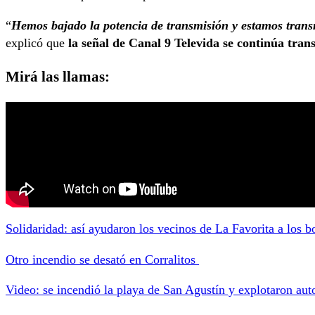
“
Hemos bajado la potencia de transmisión y estamos trans
explicó que
la señal de Canal 9 Televida se continúa tran
Mirá las llamas:
Solidaridad: así ayudaron los vecinos de La Favorita a los 
Otro incendio se desató en Corralitos
Video: se incendió la playa de San Agustín y explotaron aut