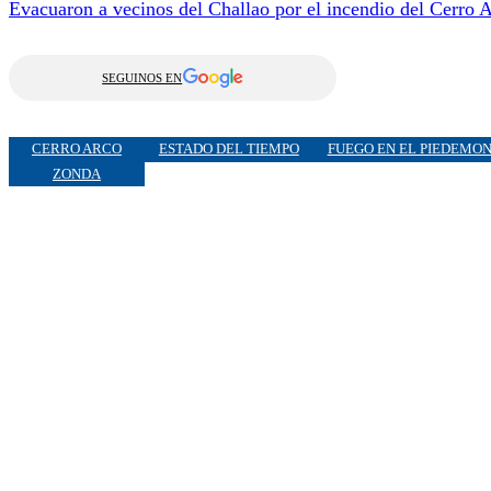
Evacuaron a vecinos del Challao por el incendio del Cerro 
SEGUINOS EN
CERRO ARCO
ESTADO DEL TIEMPO
FUEGO EN EL PIEDEMO
ZONDA
ELNUEVE.COM. Domicillo: Garibaldi 186. M5500 Mendoza
Contacto comercial:
comercial@canalnuevemendoza.com.a
©2026 Cuyo Televisión SA. Todos los derechos reservados