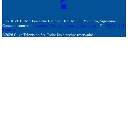
ELNUEVE.COM. Domicillo: Garibaldi 186. M5500 Mendoza, Argentina.
Contacto comercial:
comercial@canalnuevemendoza.com.ar
– Tel:
+(54) 9 261
4204020
©2026 Cuyo Televisión SA. Todos los derechos reservados