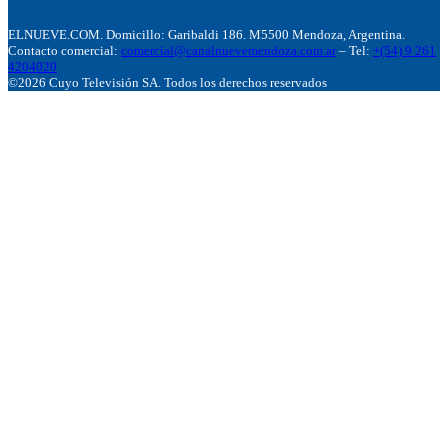
ELNUEVE.COM. Domicillo: Garibaldi 186. M5500 Mendoza, Argentina.
Contacto comercial:
comercial@canalnuevemendoza.com.ar
– Tel:
+(54) 9 261
4204020
©2026 Cuyo Televisión SA. Todos los derechos reservados