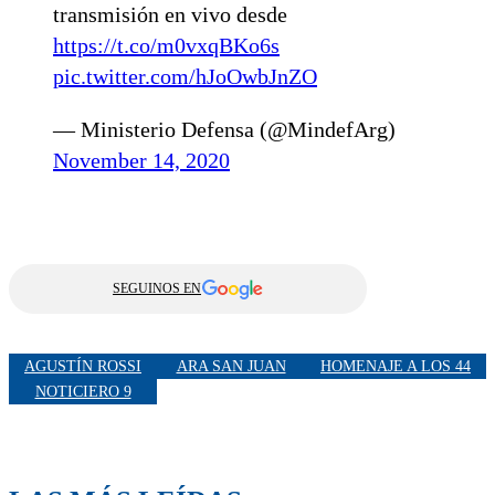
transmisión en vivo desde
https://t.co/m0vxqBKo6s
pic.twitter.com/hJoOwbJnZO
— Ministerio Defensa (@MindefArg)
November 14, 2020
SEGUINOS EN
AGUSTÍN ROSSI
ARA SAN JUAN
HOMENAJE A LOS 44
NOTICIERO 9